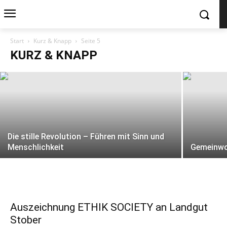
ETHIK SOCIETY zeichnet Corinna
Start
Kurz & Knapp
Seite 5
Kohfink / corsensys aus
KURZ & KNAPP
Die stille Revolution – Führen mit Sinn und
Menschlichkeit
Gemeinwoh
Auszeichnung ETHIK SOCIETY an Landgut
Stober