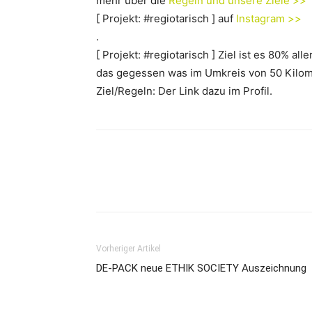
mehr über die
Regeln und unsere Ziele >>
[ Projekt: #regiotarisch ] auf
Instagram >>
.
[ Projekt: #regiotarisch ] Ziel ist es 80% al
das gegessen was im Umkreis von 50 Kilome
Ziel/Regeln: Der Link dazu im Profil.
Vorheriger Artikel
DE-PACK neue ETHIK SOCIETY Auszeichnung