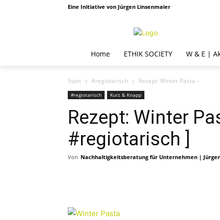
Eine Initiative von Jürgen Linsenmaier
Home
ETHIK SOCIETY
W & E | A
Start
#regiotarisch
Rezept: Winter Pasta –
#regiotarisch
Kurz & Knapp
Rezept: Winter Pas
#regiotarisch ]
Von
Nachhaltigkeitsberatung für Unternehmen | Jürge