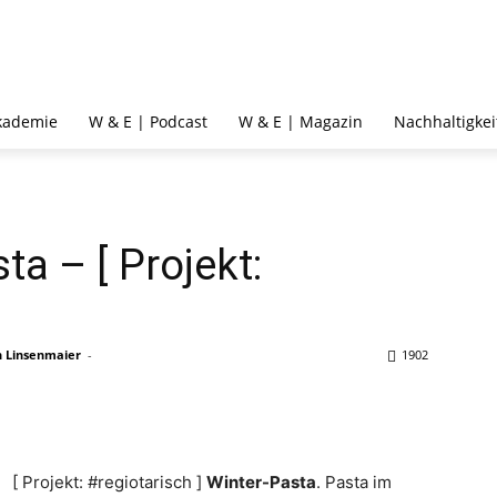
kademie
W & E | Podcast
W & E | Magazin
Nachhaltigkei
ta – [ Projekt:
n Linsenmaier
-
1902
[ Projekt: #regiotarisch ]
Winter-Pasta
. Pasta im