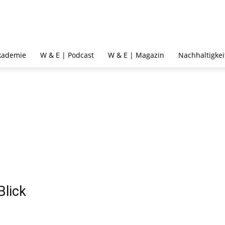
kademie
W & E | Podcast
W & E | Magazin
Nachhaltigkei
Blick