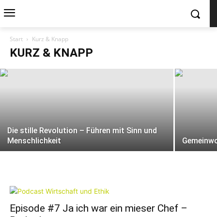
ETHIK SOCIETY zeichnet Corinna
Start
Kurz & Knapp
Kohfink / corsensys aus
KURZ & KNAPP
Die stille Revolution – Führen mit Sinn und
Menschlichkeit
Gemeinwoh
Episode #7 Ja ich war ein mieser Chef –