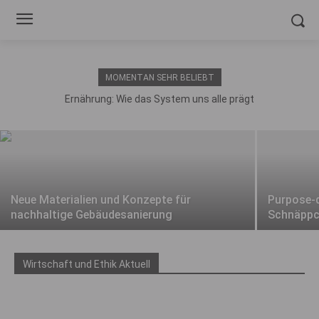
MOMENTAN SEHR BELIEBT
Ernährung: Wie das System uns alle
Ernährung: Wie das System uns alle prägt
prägt
Neue Materialien und Konzepte für
Purpose-d
nachhaltige Gebäudesanierung
Schnäpp
Wirtschaft und Ethik Aktuell