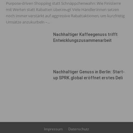
Purpose-driven Shopping statt Schnäppchenwahn: Wie Finisterre
mit Werten statt Rabatten überzeugt Viele Händler:innen setzen
noch immer verstärkt auf aggressive Rabattaktionen, um kurzfristig
Umsätze anzukurbeln –...
Nachhaltiger Kaffeegenuss trifft
Entwicklungszusammenarbeit
Nachhaltiger Genuss in Berlin: Start-
up SPRK.global eröffnet erstes Deli
Impressum
Datenschutz