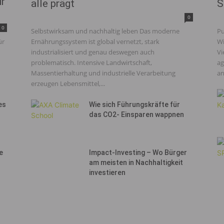
ür
alle prägt
S
0
0
Selbstwirksam und nachhaltig leben Das moderne
Pu
ür
Ernährungssystem ist global vernetzt, stark
Wi
industrialisiert und genau deswegen auch
Vi
problematisch. Intensive Landwirtschaft,
ag
Massentierhaltung und industrielle Verarbeitung
an
erzeugen Lebensmittel,...
es
Wie sich Führungskräfte für
das CO2- Einsparen wappnen
e
Impact-Investing – Wo Bürger
am meisten in Nachhaltigkeit
investieren