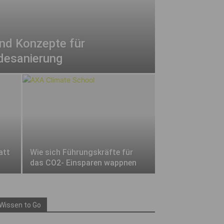
nd Konzepte für
desanierung
att
Wie sich Führungskräfte für
das CO2- Einsparen wappnen
Wissen to Go