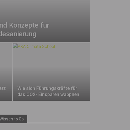
nd Konzepte für
desanierung
att
Wie sich Führungskräfte für
das CO2- Einsparen wappnen
Wissen to Go