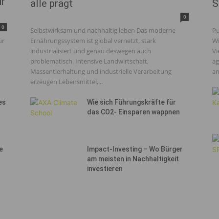
ür
alle prägt
S
0
0
Selbstwirksam und nachhaltig leben Das moderne
Pu
ür
Ernährungssystem ist global vernetzt, stark
Wi
industrialisiert und genau deswegen auch
Vi
problematisch. Intensive Landwirtschaft,
ag
Massentierhaltung und industrielle Verarbeitung
an
erzeugen Lebensmittel,...
es
Wie sich Führungskräfte für
das CO2- Einsparen wappnen
e
Impact-Investing – Wo Bürger
am meisten in Nachhaltigkeit
investieren