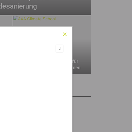
desanierung
att
Wie sich Führungskräfte für
das CO2- Einsparen wappnen
Wissen to Go