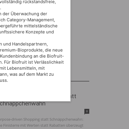
ollständig rückstandsfreie,
.
 in der Überwachung der
tlich Category-Management,
bergeführte mittelständische
unftssichere Konzepte und
rn und Handelspartnern,
 Premium-Bioprodukte, die neue
Kundenbindung an die Biofruit-
r Biofruit ist Verlässlichkeit
mit Lebensmitteln, mit
nn, was auf dem Markt zu
#Best Practice
uss.
urpose-driven Shopping statt
chnäppchenwahn
0
rpose-driven Shopping statt Schnäppchenwahn:
e Finisterre mit Werten statt Rabatten überzeugt