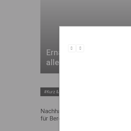
Ernährung: Wie das Sy
alle prägt
#Kurz & Knapp
Nachhaltigkeit verankern – Bereic
für Bereich