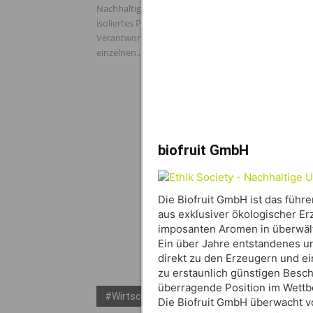
Nachhaltigkeit ist keine zentrale Aufgabe und kein
isoliertes Projekt. Sie entfaltet ihre Wirkung dort, wo
Verantwortung im Alltag übernommen wird – in den
einzelnen...
biofruit GmbH
Die Biofruit GmbH ist das füh
aus exklusiver ökologischer Er
imposanten Aromen in überwälti
Ein über Jahre entstandenes u
direkt zu den Erzeugern und ei
zu erstaunlich günstigen Besch
überragende Position im Wettb
#Wirtschaft & Ethik Magazin
Die Biofruit GmbH überwacht vo