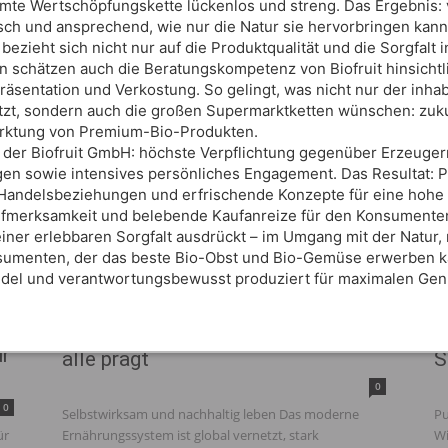
te Wertschöpfungskette lückenlos und streng. Das Ergebnis: v
sch und ansprechend, wie nur die Natur sie hervorbringen kann
Inspiration gefällig?
bezieht sich nicht nur auf die Produktqualität und die Sorgfalt
Hier findest du alle Ausgaben unseres
n schätzen auch die Beratungskompetenz von Biofruit hinsich
Magazins
Wirtschaft & Ethik
äsentation und Verkostung. So gelingt, was nicht nur der inha
tzt, sondern auch die großen Supermarktketten wünschen: zuk
rktung von Premium-Bio-Produkten.
zum kostenfreien Download
t der Biofruit GmbH: höchste Verpflichtung gegenüber Erzeuge
ngen sowie intensives persönliches Engagement. Das Resultat:
 Handelsbeziehungen und erfrischende Konzepte für eine hohe 
merksamkeit und belebende Kaufanreize für den Konsumenten. Fü
einer erlebbaren Sorgfalt ausdrückt – im Umgang mit der Natur, 
umenten, der das beste Bio-Obst und Bio-Gemüse erwerben ka
#Wissen
, edel und verantwortungsbewusst produziert für maximalen Gen
Ernährung: Wie das System uns
P
ür
alle prägt
S
0
0
Selbstwirksam und nachhaltig leben Das moderne
Pu
ür
Ernährungssystem ist global vernetzt, stark
Wi