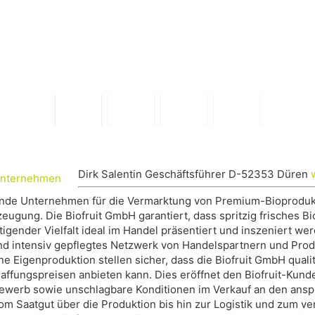
Nachhaltigkeitsbericht: Pflicht
oder Chance?
Wann sich
Nachhaltigkeitsberatung
wirklich lohnt
Ablauf einer
Nachhaltigkeitsberatung –
direkt aus der Praxis
Dirk Salentin Geschäftsführer D-52353 Düren
rende Unternehmen für die Vermarktung von Premium-Bioproduk
Nachhaltigkeit braucht
zeugung. Die Biofruit GmbH garantiert, dass spritzig frisches 
Beteiligung
gender Vielfalt ideal im Handel präsentiert und inszeniert we
nd intensiv gepflegtes Netzwerk von Handelspartnern und Prod
ne Eigenproduktion stellen sicher, dass die Biofruit GmbH qual
affungspreisen anbieten kann. Dies eröffnet den Biofruit-Kun
ewerb sowie unschlagbare Konditionen im Verkauf an den ans
m Saatgut über die Produktion bis hin zur Logistik und zum ve