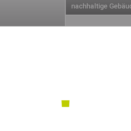
nachhaltige Gebäu
stem uns
Purpose-driven Shopping st
Schnäppchenwahn
Amazon baut Kernkraftwerk –
h
Zwischen Wirtschaft und Ethik
0