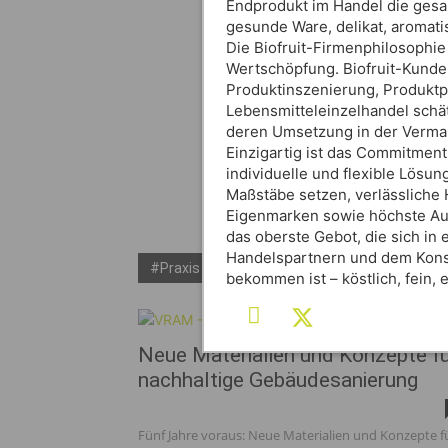
Endprodukt im Handel die gesam
gesunde Ware, delikat, aromati
Die Biofruit-Firmenphilosophie 
Wertschöpfung. Biofruit-Kunde
Produktinszenierung, Produktpr
Lebensmitteleinzelhandel schä
deren Umsetzung in der Verma
Einzigartig ist das Commitmen
individuelle und flexible Lösu
Maßstäbe setzen, verlässliche
Eigenmarken sowie höchste Auf
das oberste Gebot, die sich in 
Handelspartnern und dem Kons
#Praxis
bekommen ist – köstlich, fein
Neue Materialien und Konzepte f
nachhaltige Gebäudesanierung
Fünf Jahre voraus: Neue Materialien und Konzepte f