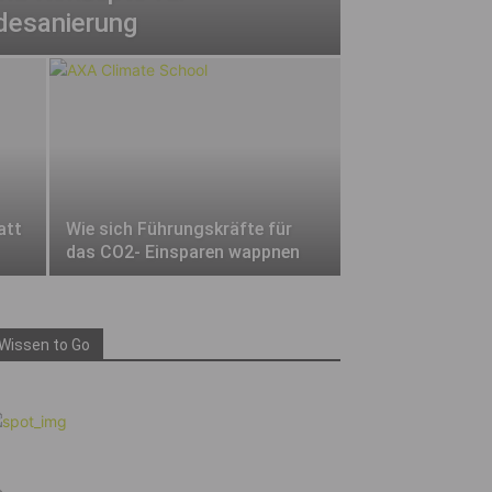
desanierung
att
Wie sich Führungskräfte für
das CO2- Einsparen wappnen
Wissen to Go