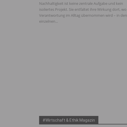
Nachhaltigkeit ist keine zentrale Aufgabe und kein
isoliertes Projekt. Sie entfaltet ihre Wirkung dort, wo
Verantwortung im Alltag übernommen wird – in den
einzelnen...
#Wirtschaft & Ethik Magazin