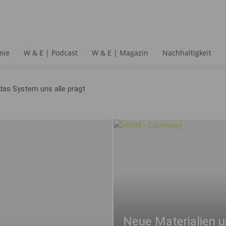
mie
W & E | Podcast
W & E | Magazin
Nachhaltigkeit
das System uns alle prägt
Neue Materialien u