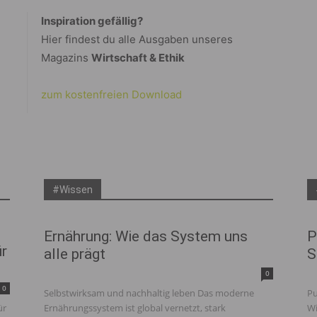
Inspiration gefällig?
Hier findest du alle Ausgaben unseres
Magazins
Wirtschaft & Ethik
zum kostenfreien Download
#Wissen
Ernährung: Wie das System uns
P
ür
alle prägt
S
0
0
Selbstwirksam und nachhaltig leben Das moderne
Pu
ür
Ernährungssystem ist global vernetzt, stark
Wi