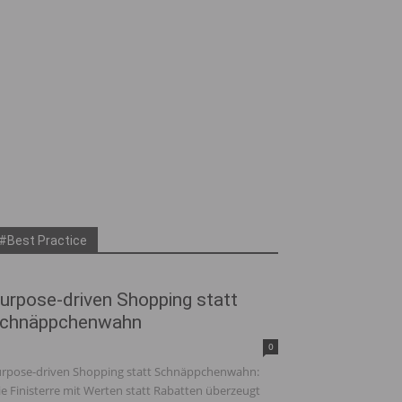
#Best Practice
urpose-driven Shopping statt
chnäppchenwahn
0
rpose-driven Shopping statt Schnäppchenwahn:
e Finisterre mit Werten statt Rabatten überzeugt