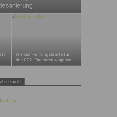
desanierung
att
Wie sich Führungskräfte für
das CO2- Einsparen wappnen
Wissen to Go