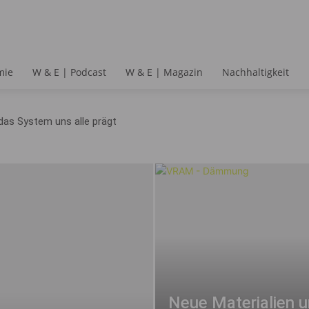
mie
W & E | Podcast
W & E | Magazin
Nachhaltigkeit
das System uns alle prägt
Neue Materialien u