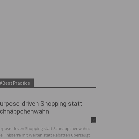
#Best Practice
urpose-driven Shopping statt
chnäppchenwahn
0
rpose-driven Shopping statt Schnäppchenwahn:
e Finisterre mit Werten statt Rabatten überzeugt