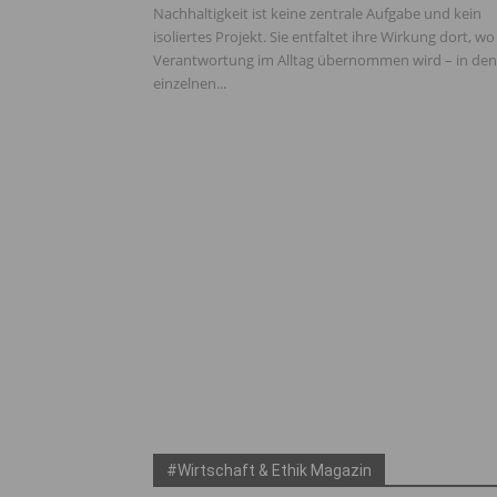
Nachhaltigkeit ist keine zentrale Aufgabe und kein
isoliertes Projekt. Sie entfaltet ihre Wirkung dort, wo
Verantwortung im Alltag übernommen wird – in den
einzelnen...
#Wirtschaft & Ethik Magazin