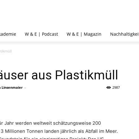
kademie
W & E | Podcast
W & E | Magazin
Nachhaltigkei
tikmüll
user aus Plastikmüll
n Linsenmaier
-
2987
ür Jahr werden weltweit schätzungsweise 200
 13 Millionen Tonnen landen jährlich als Abfall im Meer.