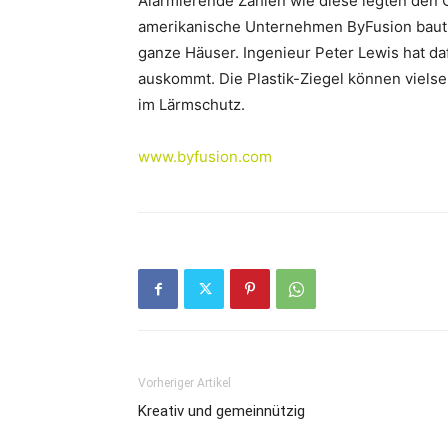
Alarmierende Zahlen wie diese legten den G
amerikanische Unternehmen ByFusion baut 
ganze Häuser. Ingenieur Peter Lewis hat da
auskommt. Die Plastik-Ziegel können viels
im Lärmschutz.
www.byfusion.com
Vorheriger Artikel
Kreativ und gemeinnützig