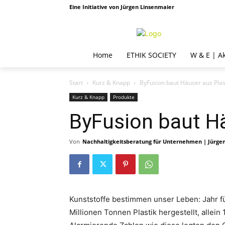
Eine Initiative von Jürgen Linsenmaier
Home
ETHIK SOCIETY
W & E | A
Start
Kurz & Knapp
ByFusion baut Häuser aus Plas
Kurz & Knapp
Produkte
ByFusion baut Hä
Von
Nachhaltigkeitsberatung für Unternehmen | Jürge
Kunststoffe bestimmen unser Leben: Jahr f
Millionen Tonnen Plastik hergestellt, allein