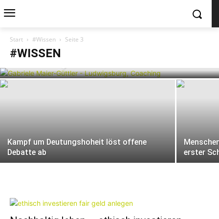
Start
#Wissen
Seite 3
Unternehmer müssen ihr Verständnis
#WISSEN
von Führung überdenken
Kampf um Deutungshoheit löst offene
Menschen
Debatte ab
erster Sch