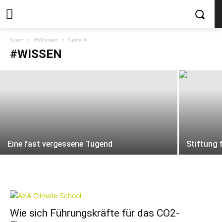
Digitalisierung des Ehrenamts: Studie
Start
#Wissen
Seite 4
zeigt Freiwilligenarbeit liegt im Trend
#WISSEN
Eine fast vergessene Tugend
Stiftung 
Wie sich Führungskräfte für das CO2-