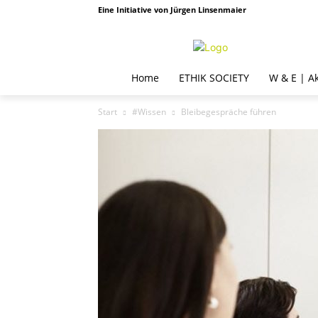
Eine Initiative von Jürgen Linsenmaier
Home
ETHIK SOCIETY
W & E | A
Start
#Wissen
Bleibegespräche führen