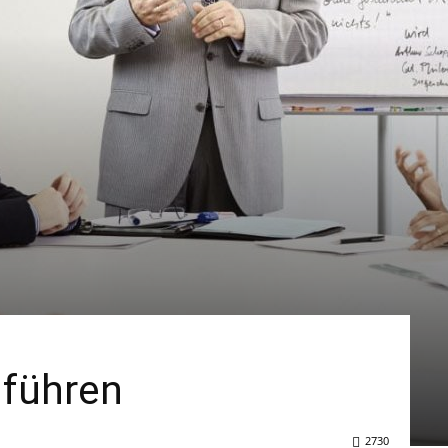
 führen
2730