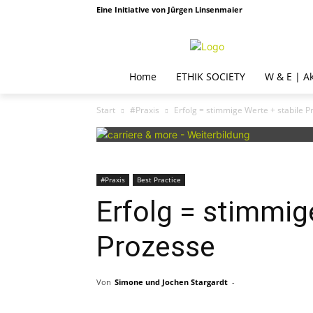
Eine Initiative von Jürgen Linsenmaier
Home
ETHIK SOCIETY
W & E | A
Start
#Praxis
Erfolg = stimmige Werte + stabile 
#Praxis
Best Practice
Erfolg = stimmig
Prozesse
Von
Simone und Jochen Stargardt
-