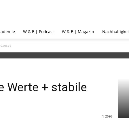
kademie
W & E | Podcast
W & E | Magazin
Nachhaltigkei
Prozesse
e Werte + stabile
2696