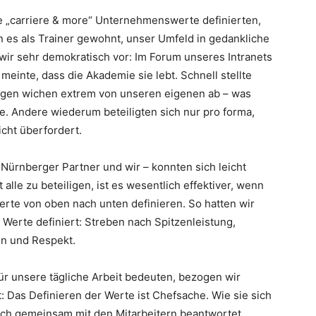
e „carriere & more“ Unternehmenswerte definierten,
n es als Trainer gewohnt, unser Umfeld in gedankliche
wir sehr demokratisch vor: Im Forum unseres Intranets
meinte, dass die Akademie sie lebt. Schnell stellte
llegen wichen extrem von unseren eigenen ab – was
te. Andere wiederum beteiligten sich nur pro forma,
icht überfordert.
Nürnberger Partner und wir – konnten sich leicht
alle zu beteiligen, ist es wesentlich effektiver, wenn
rte von oben nach unten definieren. So hatten wir
 Werte definiert: Streben nach Spitzenleistung,
en und Respekt.
für unsere tägliche Arbeit bedeuten, bezogen wir
t: Das Definieren der Werte ist Chefsache. Wie sie sich
doch gemeinsam mit den Mitarbeitern beantwortet