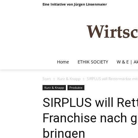
Eine Initiative von Jürgen Linsenmaier
Home
ETHIK SOCIETY
W & E | A
Start
Kurz & Knapp
SIRPLUS will Rettermärkte mi
Kurz & Knapp
Produkte
SIRPLUS will Ret
Franchise nach 
bringen