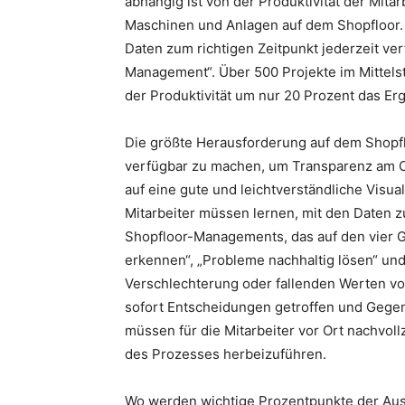
abhängig ist von der Produktivität der Mit
Maschinen und Anlagen auf dem Shopfloor. U
Daten zum richtigen Zeitpunkt jederzeit verf
Management“. Über 500 Projekte im Mittelst
der Produktivität um nur 20 Prozent das Erg
Die größte Herausforderung auf dem Shopflo
verfügbar zu machen, um Transparenz am Or
auf eine gute und leichtverständliche Visua
Mitarbeiter müssen lernen, mit den Daten zu
Shopfloor-Managements, das auf den vier G
erkennen“, „Probleme nachhaltig lösen“ und
Verschlechterung oder fallenden Werten v
sofort Entscheidungen getroffen und Geg
müssen für die Mitarbeiter vor Ort nachvol
des Prozesses herbeizuführen.
Wo werden wichtige Prozentpunkte der Aus