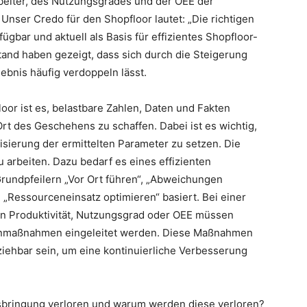
arbeiter, des Nutzungsgrades und der OEE der
nser Credo für den Shopfloor lautet: „Die richtigen
ügbar und aktuell als Basis für effizientes Shopfloor-
and haben gezeigt, dass sich durch die Steigerung
ebnis häufig verdoppeln lässt.
or ist es, belastbare Zahlen, Daten und Fakten
t des Geschehens zu schaffen. Dabei ist es wichtig,
lisierung der ermittelten Parameter zu setzen. Die
 arbeiten. Dazu bedarf es eines effizienten
rundpfeilern „Vor Ort führen“, „Abweichungen
 „Ressourceneinsatz optimieren“ basiert. Bei einer
on Produktivität, Nutzungsgrad oder OEE müssen
enmaßnahmen eingeleitet werden. Diese Maßnahmen
lziehbar sein, um eine kontinuierliche Verbesserung
bringung verloren und warum werden diese verloren?