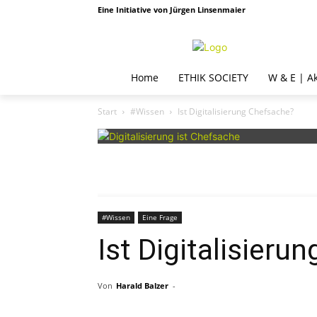
Eine Initiative von Jürgen Linsenmaier
Home
ETHIK SOCIETY
W & E | A
Start
#Wissen
Ist Digitalisierung Chefsache?
#Wissen
Eine Frage
Ist Digitalisieru
Von
Harald Balzer
-