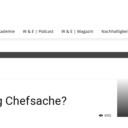
kademie
W & E | Podcast
W & E | Magazin
Nachhaltigkei
ng Chefsache?
4332