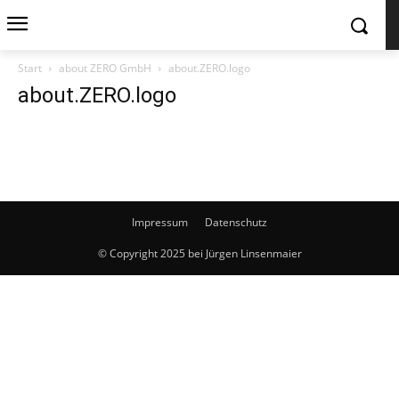
Start
about ZERO GmbH
about.ZERO.logo
about.ZERO.logo
Impressum
Datenschutz
© Copyright 2025 bei Jürgen Linsenmaier