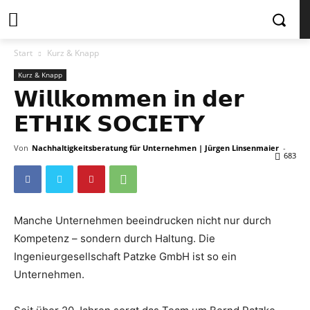
Start
Kurz & Knapp
Kurz & Knapp
𝗪𝗶𝗹𝗹𝗸𝗼𝗺𝗺𝗲𝗻 𝗶𝗻 𝗱𝗲𝗿
𝗘𝗧𝗛𝗜𝗞 𝗦𝗢𝗖𝗜𝗘𝗧𝗬
Von
Nachhaltigkeitsberatung für Unternehmen | Jürgen Linsenmaier
-
683
Manche Unternehmen beeindrucken nicht nur durch
Kompetenz – sondern durch Haltung. Die
Ingenieurgesellschaft Patzke GmbH ist so ein
Unternehmen.