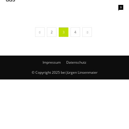
0
2
3
4
Impressum
Datenschutz
© Copyright 2025 bei Jürgen Linsenmaier