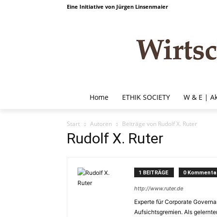
Eine Initiative von Jürgen Linsenmaier
Home
ETHIK SOCIETY
W & E | A
Start
Autoren
Beiträge von Rudolf X. Ruter
Rudolf X. Ruter
1 BEITRÄGE
0 Kommenta
http://www.ruter.de
Experte für Corporate Governa
Aufsichtsgremien. Als gelernte