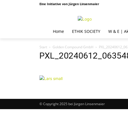
Eine Initiative von Jürgen Linsenmaier
Home
ETHIK SOCIETY
W & E | A
Start
Golden Compound GmbH
PXL_20240612_06
PXL_20240612_06354
© Copyright 2025 bei Jürgen Linsenmaier