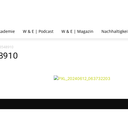
kademie
W & E | Podcast
W & E | Magazin
Nachhaltigkei
3548910
8910