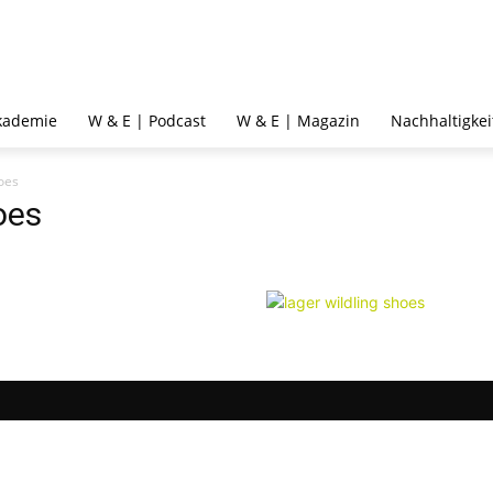
kademie
W & E | Podcast
W & E | Magazin
Nachhaltigkei
oes
oes