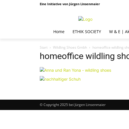
Eine Initiative von Jürgen Linsenmaier
Home
ETHIK SOCIETY
W & E | A
Start
Wildling Shoes Gmbh
homeoffice wildling sh
homeoffice wildling sh
© Copyright 2025 bei Jürgen Linsenmaier