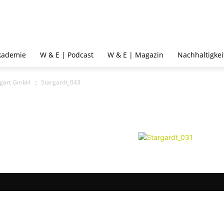
kademie
W & E | Podcast
W & E | Magazin
Nachhaltigkei
ttgart GmbH
Stargardt_043