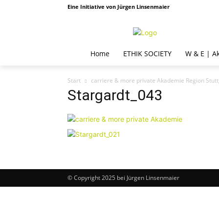
Eine Initiative von Jürgen Linsenmaier
Home
ETHIK SOCIETY
W & E | A
Start
carriere & more private Akademie Region Stu
Stargardt_043
© Copyright 2025 bei Jürgen Linsenmaier