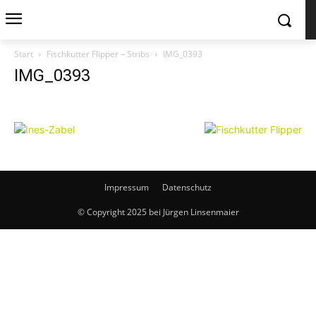
Start
Fischkutter Flipper – Stribs
IMG_0393
IMG_0393
Impressum
Datenschutz
© Copyright 2025 bei Jürgen Linsenmaier