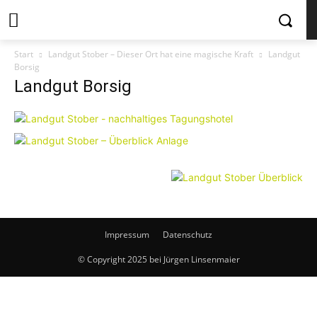
Start
Landgut Stober – Dieser Ort hat eine magische Kraft
Landgut
Borsig
Landgut Borsig
Impressum
Datenschutz
© Copyright 2025 bei Jürgen Linsenmaier