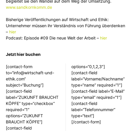
begleitet sie den Wandel auf dem Weg der Umsetzung.
www.sandkornkomm.de
Bisherige Veröffentlichungen auf Wirtschaft und Ethik:
Unternehmer müssen ihr Verständnis von Führung überdenken
–
hier
Podcast: Episode #09 Die neue Welt der Arbeit –
hier
Jetzt hier buchen
[contact-form
options=“0,1,2,3″]
to=“info@wirtschaft-und-
[contact-field
ethik.com“
label=“Vorname/Nachname“
subject=“Buchung“]
type=“name“ required=“1″]
[contact-field
[contact-field label=“E-Mail“
label=“ZUKUNFT BRAUCHT
type=“email“ required=“1″]
KÖPFE“ type=“checkbox“
[contact-field
required=“1″
label=“Telefonnummer“
options=“ZUKUNFT
type=“text“]
BRAUCHT KÖPFE“]
[/contact-form]
[contact-field