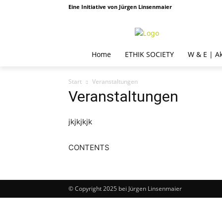
Eine Initiative von Jürgen Linsenmaier
Home
ETHIK SOCIETY
W & E | A
Start
Veranstaltungen
Veranstaltungen
jkjkjkjk
CONTENTS
© Copyright 2025 bei Jürgen Linsenmaier