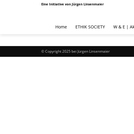
Eine Initiative von Jürgen Linsenmaier
Home
ETHIK SOCIETY
W & E | A
© Copyright 2025 bei Jürgen Linsenmaier