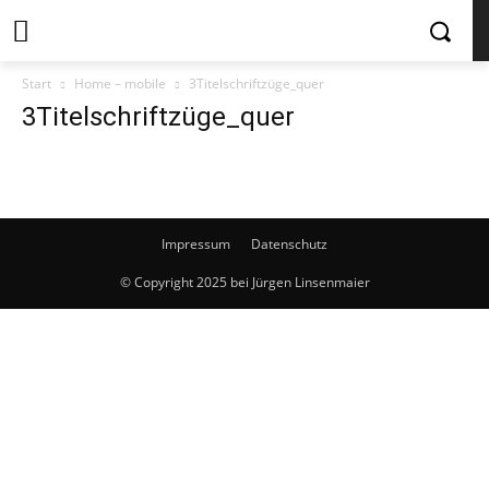
Start
Home – mobile
3Titelschriftzüge_quer
3Titelschriftzüge_quer
Impressum
Datenschutz
© Copyright 2025 bei Jürgen Linsenmaier