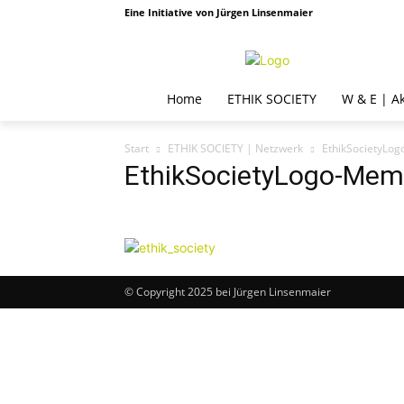
Eine Initiative von Jürgen Linsenmaier
Home
ETHIK SOCIETY
W & E | A
Start
ETHIK SOCIETY | Netzwerk
EthikSocietyLo
EthikSocietyLogo-Mem
© Copyright 2025 bei Jürgen Linsenmaier