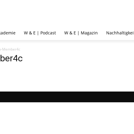
kademie
W & E | Podcast
W & E | Magazin
Nachhaltigkei
go-Member4c
ber4c