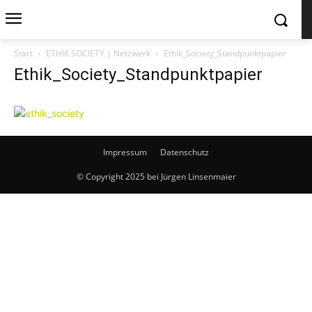
Start
ETHIK SOCIETY | Netzwerk
Ethik_Society_Standpunktpapier
Ethik_Society_Standpunktpapier
Impressum
Datenschutz
© Copyright 2025 bei Jürgen Linsenmaier