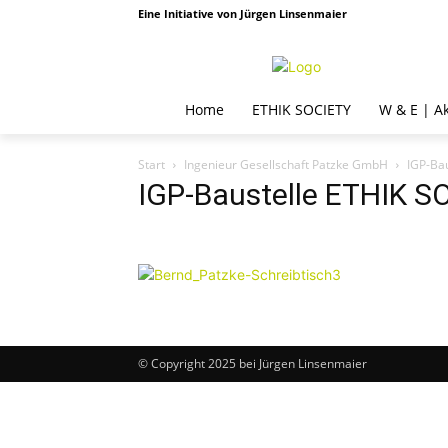
Eine Initiative von Jürgen Linsenmaier
Home
ETHIK SOCIETY
W & E | A
Start
Ingenieur Gesellschaft Patzke GmbH
IGP-Ba
IGP-Baustelle ETHIK S
© Copyright 2025 bei Jürgen Linsenmaier