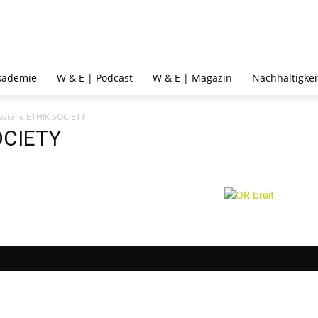
kademie
W & E | Podcast
W & E | Magazin
Nachhaltigkei
ustelle ETHIK SOCIETY
OCIETY