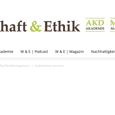
kademie
W & E | Podcast
W & E | Magazin
Nachhaltigkei
 Fachkräftemagneten
huthmacher-partner