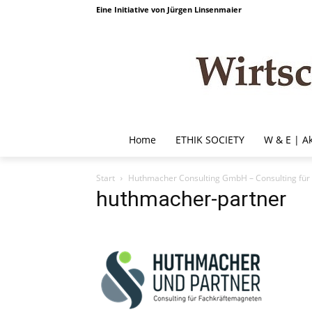
Eine Initiative von Jürgen Linsenmaier
Home
ETHIK SOCIETY
W & E | A
Start
Huthmacher Consulting GmbH – Consulting für
huthmacher-partner