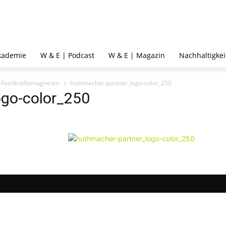
kademie
W & E | Podcast
W & E | Magazin
Nachhaltigkei
r Fachkräftemagneten
huthmacher-partner_logo-color_250
ogo-color_250