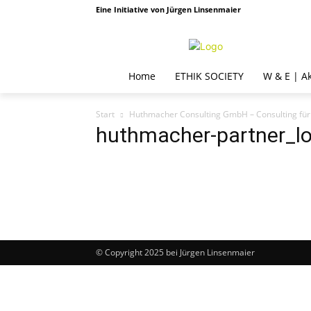
Eine Initiative von Jürgen Linsenmaier
Home
ETHIK SOCIETY
W & E | A
Start
Huthmacher Consulting GmbH – Consulting fü
huthmacher-partner_l
© Copyright 2025 bei Jürgen Linsenmaier