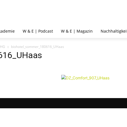
kademie
W & E | Podcast
W & E | Magazin
Nachhaltigkei
OHG
biohotel_sommer_180616_UHaas
0616_UHaas