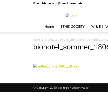
Eine Initiative von Jürgen Linsenmaier
Home
ETHIK SOCIETY
W & E | A
Start
BIOHOTEL EGGENSBERGER EGGENSBERGER 
biohotel_sommer_18
© Copyright 2025 bei Jürgen Linsenmaier