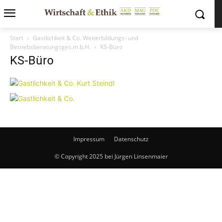
Start
Gastlichkeit & Co. Weiterbildungs- und
Betriebsberatungsges.m.b.H.
KS-Büro
KS-Büro
Impressum
Datenschutz
© Copyright 2025 bei Jürgen Linsenmaier