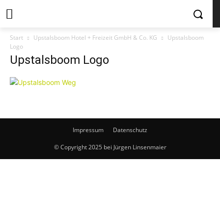
Start
Upstalsboom Hotel + Freizeit GmbH & Co. KG
Upstalsboom
Logo
Upstalsboom Logo
Impressum
Datenschutz
© Copyright 2025 bei Jürgen Linsenmaier