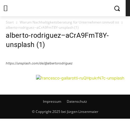
Start
Warum Nachhaltigkeitsberatung für Unternehmen sinnvoll ist
alberto-rodriguez--aCrA9FmT8Y-unsplash (1)
alberto-rodriguez–aCrA9FmT8Y-
unsplash (1)
https://unsplash.com/de/@albertorodriguez
Impressum
Datenschutz
© Copyright 2025 bei Jürgen Linsenmaier