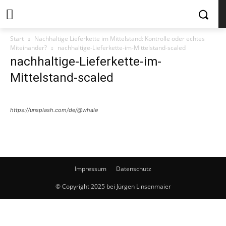
Start
Nachhaltige Lieferkette im Mittelstand: Kontrolle oder echtes
Miteinander?
nachhaltige-Lieferkette-im-Mittelstand-scaled
nachhaltige-Lieferkette-im-
Mittelstand-scaled
https://unsplash.com/de/@whale
Impressum
Datenschutz
© Copyright 2025 bei Jürgen Linsenmaier