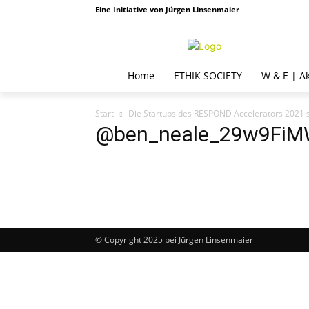
Eine Initiative von Jürgen Linsenmaier
Home
ETHIK SOCIETY
W & E | A
Start
Die Startups des RESPOND Accelerators 2021 s
@ben_neale_29w9FiMW
© Copyright 2025 bei Jürgen Linsenmaier