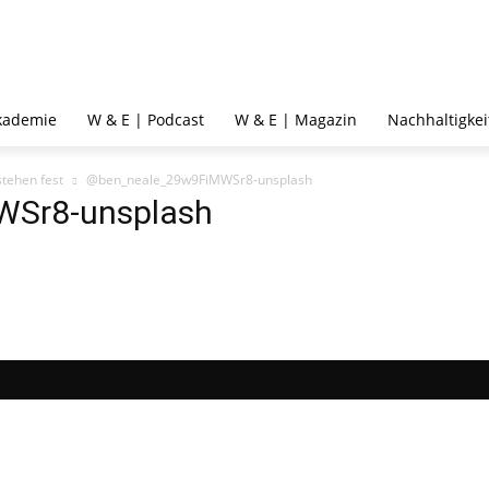
kademie
W & E | Podcast
W & E | Magazin
Nachhaltigkei
tehen fest
@ben_neale_29w9FiMWSr8-unsplash
Sr8-unsplash