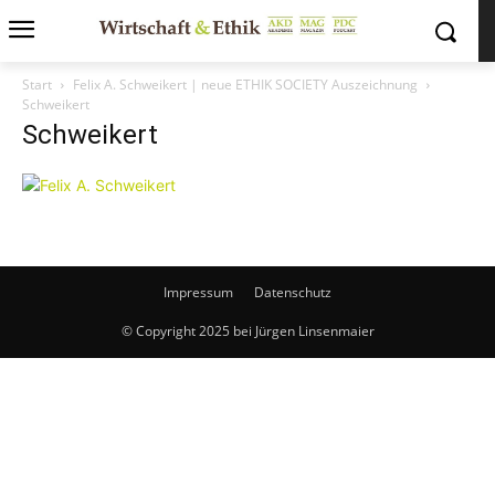
Start
Felix A. Schweikert | neue ETHIK SOCIETY Auszeichnung
Schweikert
Schweikert
Impressum
Datenschutz
© Copyright 2025 bei Jürgen Linsenmaier