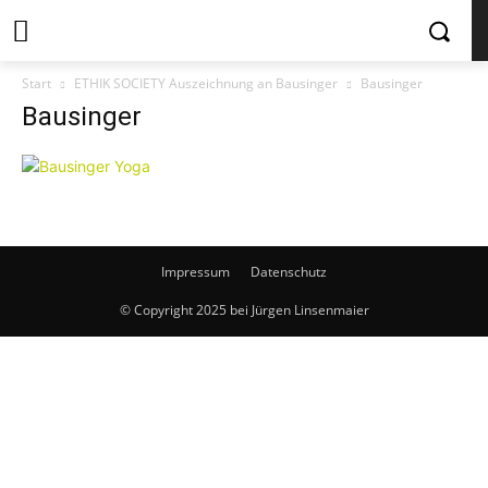
Start
ETHIK SOCIETY Auszeichnung an Bausinger
Bausinger
Bausinger
Impressum
Datenschutz
© Copyright 2025 bei Jürgen Linsenmaier