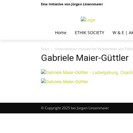
Eine Initiative von Jürgen Linsenmaier
Home
ETHIK SOCIETY
W & E | A
Start
Unternehmer müssen ihr Verständnis von Füh
Gabriele Maier-Güttler
© Copyright 2025 bei Jürgen Linsenmaier