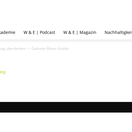
kademie
W & E | Podcast
W & E | Magazin
Nachhaltigkei
rung überdenken
Gabriele Maier-Güttler