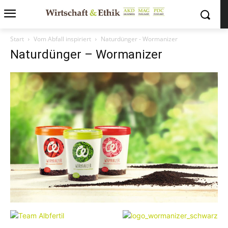
Start
Vom Abfall inspiriert
Naturdünger - Wormanizer
Naturdünger – Wormanizer