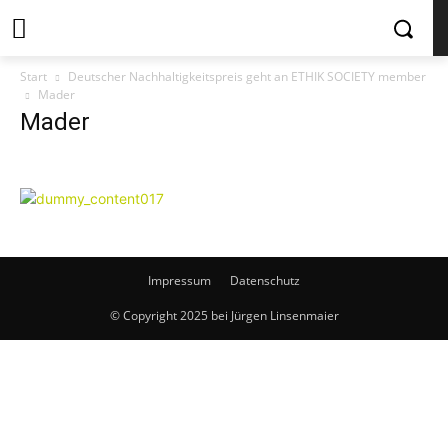
Start
Deutscher Nachhaltigkeitspreis geht an ETHIK SOCIETY member
Mader
Mader
Impressum
Datenschutz
© Copyright 2025 bei Jürgen Linsenmaier